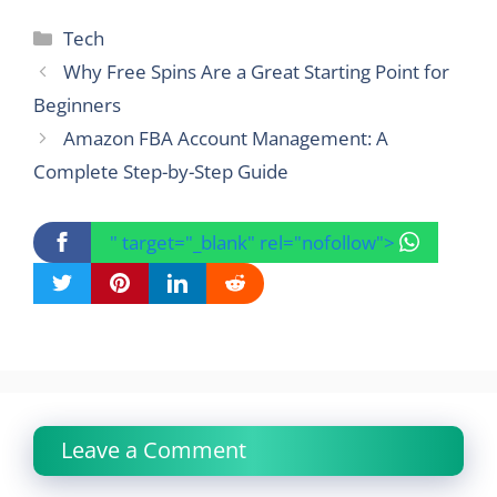
Categories
Tech
Why Free Spins Are a Great Starting Point for
Beginners
Amazon FBA Account Management: A
Complete Step-by-Step Guide
" target="_blank" rel="nofollow">
Leave a Comment