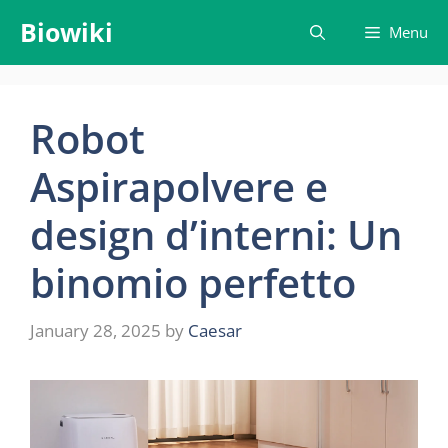
Skip
Biowiki
Menu
to
content
Robot
Aspirapolvere e
design d’interni: Un
binomio perfetto
January 28, 2025
by
Caesar